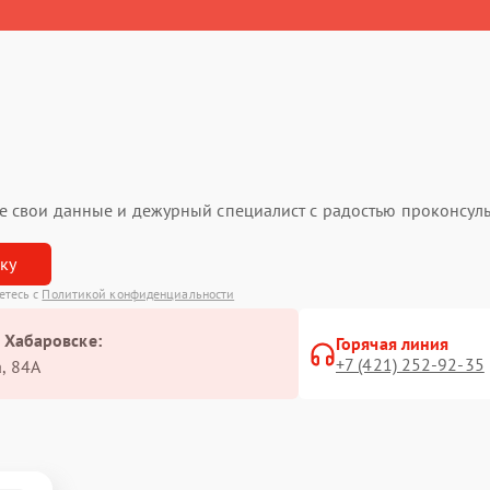
ьте свои данные и дежурный специалист с радостью проконсуль
вку
аетесь с
Политикой конфиденциальности
в Хабаровске:
Горячая линия
+7 (421) 252-92-35
, 84А