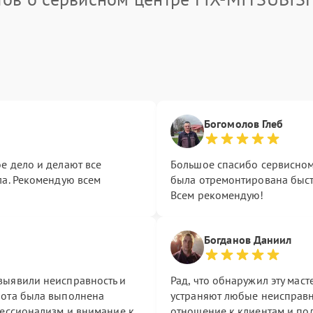
Богомолов Глеб
е дело и делают все
Большое спасибо сервисному
ла. Рекомендую всем
была отремонтирована быстр
Всем рекомендую!
Богданов Даниил
выявили неисправность и
Рад, что обнаружил эту мас
бота была выполнена
устраняют любые неисправн
фессионализм и внимание к
отношение к клиентам и по