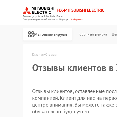
FIX-MITSUBISHI ELECTRIC
Ремонт устройств Mitsubishi Electric
Специализированный cервисный центр г.
Хабаровск
Мы ремонтируем
Срочный ремонт
Це
Главная
Отзывы
Отзывы клиентов в
Отзывы клиентов, оставленные посл
компанией. Клиент для нас на перво
центре внимания. Вы можете также 
Ремонт кондиционеров Mitsubishi Electric
Ремонт очистителей воздуха Mitsubishi Electric
Ремонт проекторов Mitsubishi Electric
Ремонт вытяжек Mitsubishi Electric
Ремонт мульти сплит-систем Mitsubishi Electric
Ремонт осушителей воздуха Mitsubishi Electric
Ремонт сплит-систем Mitsubishi Electric
обязательно будет учтен.