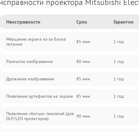
исправности проектора Mitsubishi Elect
Неисправности
Срок
Гарантия
Мерцание экрана из-за блока
85 мин
1 год
питания
Размытое изображение
80 мин
1 год
Дрожание изображения
85 мин
1 год
Появление артефактов на экране
85 мин
1 год
Появление «битых» пикселей (для
90 мин
1 год
DLP/LED проекторов)
Залипание изображения (image
85 мин
1 год