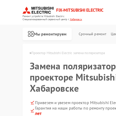
FIX-MITSUBISHI ELECTRIC
Ремонт устройств Mitsubishi Electric
Специализированный cервисный центр г.
Хабаровск
Мы ремонтируем
Срочный ремонт
Це
lectric в Хабаровске
Проектор Mitsubishi Electric замена поляризатора
Замена поляризатор
проекторе Mitsubishi
Хабаровске
Ремонт кондиционеров Mitsubishi Electric
Ремонт очистителей воздуха Mitsubishi Electric
Ремонт вытяжек Mitsubishi Electric
Ремонт мульти сплит-систем Mitsubishi Electric
Ремонт осушителей воздуха Mitsubishi Electric
Ремонт сплит-систем Mitsubishi Electric
Привезем и увезем проектор Mitsubishi Ele
Гарантия на наши работы по ремонту проект
лет