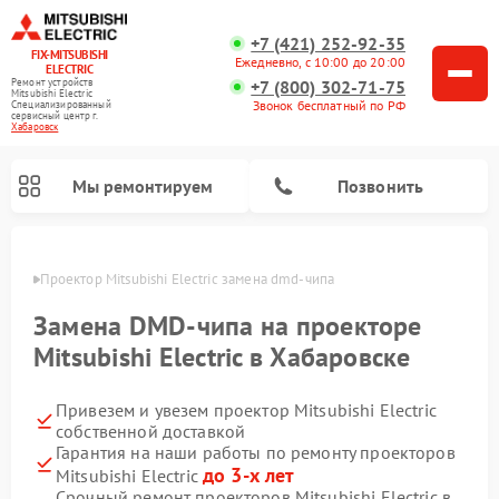
+7 (421) 252-92-35
FIX-MITSUBISHI
Ежедневно, с 10:00 до 20:00
ELECTRIC
+7 (800) 302-71-75
Ремонт устройств
Mitsubishi Electric
Звонок бесплатный по РФ
Специализированный
cервисный центр г.
Хабаровск
Мы ремонтируем
Позвонить
овске
Проектор Mitsubishi Electric замена dmd-чипа
Замена DMD-чипа на проекторе
Mitsubishi Electric в Хабаровске
Привезем и увезем проектор Mitsubishi Electric
Ремонт кондиционеров Mitsubishi Electric
Ремонт осушителей воздуха Mitsubishi Electric
Ремонт вытяжек Mitsubishi Electric
Ремонт очистителей воздуха Mitsubishi Electric
Ремонт мульти сплит-систем Mitsubishi Electric
Ремонт сплит-систем Mitsubishi Electric
собственной доставкой
Гарантия на наши работы по ремонту проекторов
до 3-х лет
Mitsubishi Electric
Срочный ремонт проекторов Mitsubishi Electric в