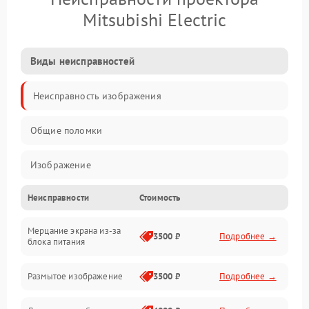
Mitsubishi Electric
Виды неисправностей
Неисправность изображения
Общие поломки
Изображение
Неисправности
Стоимость
Лампа подсветки
Мерцание экрана из-за
Неисправность управления и интерфейсов
3500 ₽
Подробнее →
блока питания
Прочие неисправности
Размытое изображение
3500 ₽
Подробнее →
Режим работы