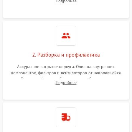
Подробнее
системы охлаждения по уровню шума вентиляторов.
2. Разборка и профилактика
Аккуратное вскрытие корпуса. Очистка внутренних
компонентов, фильтров и вентиляторов от накопившейся
пыли. Визуальный осмотр блока питания, балласта лампы и
Подробнее
материнской платы на наличие прогаров или вздутых
элементов.