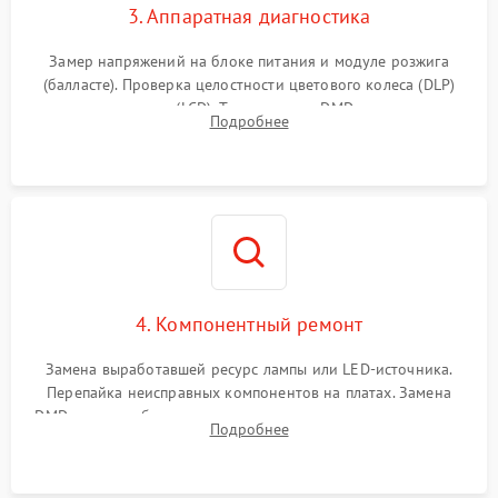
3. Аппаратная диагностика
Замер напряжений на блоке питания и модуле розжига
(балласте). Проверка целостности цветового колеса (DLP)
или поляризаторов (LCD). Тестирование DMD-чипа, датчиков
Подробнее
температуры и оптопар с помощью мультиметра и
осциллографа.
4. Компонентный ремонт
Замена выработавшей ресурс лампы или LED-источника.
Перепайка неисправных компонентов на платах. Замена
DMD-чипа при битых пикселях, установка нового цветового
Подробнее
колеса или восстановление сгоревших поляризационных
пленок.