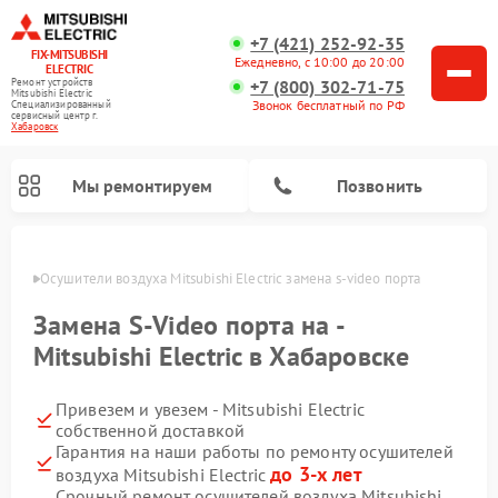
+7 (421) 252-92-35
FIX-MITSUBISHI
Ежедневно, с 10:00 до 20:00
ELECTRIC
+7 (800) 302-71-75
Ремонт устройств
Mitsubishi Electric
Звонок бесплатный по РФ
Специализированный
cервисный центр г.
Хабаровск
Мы ремонтируем
Позвонить
овске
Осушители воздуха Mitsubishi Electric замена s-video порта
Замена S-Video порта на -
Mitsubishi Electric в Хабаровске
Привезем и увезем - Mitsubishi Electric
Ремонт кондиционеров Mitsubishi Electric
Ремонт мульти сплит-систем Mitsubishi Electric
Ремонт проекторов Mitsubishi Electric
Ремонт очистителей воздуха Mitsubishi Electric
Ремонт вытяжек Mitsubishi Electric
Ремонт сплит-систем Mitsubishi Electric
собственной доставкой
Гарантия на наши работы по ремонту осушителей
до 3-х лет
воздуха Mitsubishi Electric
Срочный ремонт осушителей воздуха Mitsubishi