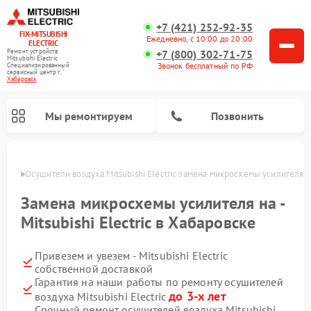
+7 (421) 252-92-35
FIX-MITSUBISHI
Ежедневно, с 10:00 до 20:00
ELECTRIC
+7 (800) 302-71-75
Ремонт устройств
Mitsubishi Electric
Звонок бесплатный по РФ
Специализированный
cервисный центр г.
Хабаровск
Мы ремонтируем
Позвонить
овске
Осушители воздуха Mitsubishi Electric замена микросхемы усилителя
Замена микросхемы усилителя на -
Mitsubishi Electric в Хабаровске
Привезем и увезем - Mitsubishi Electric
Ремонт кондиционеров Mitsubishi Electric
Ремонт мульти сплит-систем Mitsubishi Electric
Ремонт проекторов Mitsubishi Electric
Ремонт очистителей воздуха Mitsubishi Electric
Ремонт вытяжек Mitsubishi Electric
Ремонт сплит-систем Mitsubishi Electric
собственной доставкой
Гарантия на наши работы по ремонту осушителей
до 3-х лет
воздуха Mitsubishi Electric
Срочный ремонт осушителей воздуха Mitsubishi