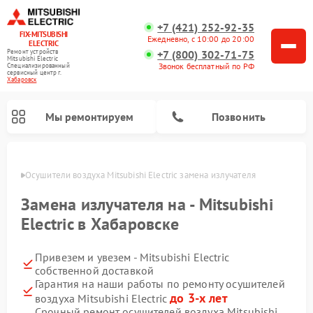
+7 (421) 252-92-35
FIX-MITSUBISHI
Ежедневно, с 10:00 до 20:00
ELECTRIC
+7 (800) 302-71-75
Ремонт устройств
Mitsubishi Electric
Звонок бесплатный по РФ
Специализированный
cервисный центр г.
Хабаровск
Мы ремонтируем
Позвонить
овске
Осушители воздуха Mitsubishi Electric замена излучателя
Замена излучателя на - Mitsubishi
Electric в Хабаровске
Привезем и увезем - Mitsubishi Electric
Ремонт кондиционеров Mitsubishi Electric
Ремонт мульти сплит-систем Mitsubishi Electric
Ремонт проекторов Mitsubishi Electric
Ремонт очистителей воздуха Mitsubishi Electric
Ремонт вытяжек Mitsubishi Electric
Ремонт сплит-систем Mitsubishi Electric
собственной доставкой
Гарантия на наши работы по ремонту осушителей
до 3-х лет
воздуха Mitsubishi Electric
Срочный ремонт осушителей воздуха Mitsubishi