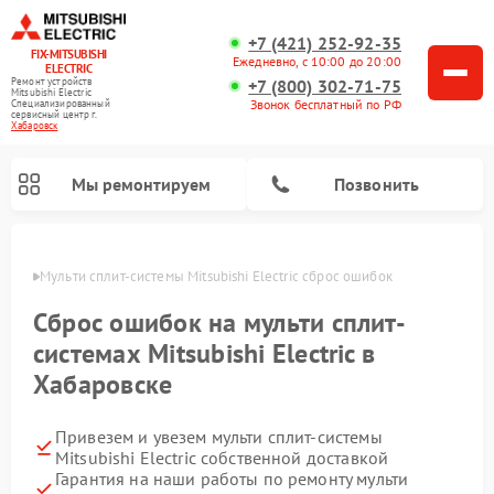
+7 (421) 252-92-35
FIX-MITSUBISHI
Ежедневно, с 10:00 до 20:00
ELECTRIC
+7 (800) 302-71-75
Ремонт устройств
Mitsubishi Electric
Звонок бесплатный по РФ
Специализированный
cервисный центр г.
Хабаровск
Мы ремонтируем
Позвонить
ровске
Мульти сплит-системы Mitsubishi Electric сброс ошибок
Сброс ошибок на мульти сплит-
системах Mitsubishi Electric в
Хабаровске
Ремонт кондиционеров Mitsubishi Electric
Ремонт осушителей воздуха Mitsubishi Electric
Ремонт проекторов Mitsubishi Electric
Ремонт очистителей воздуха Mitsubishi Electric
Ремонт вытяжек Mitsubishi Electric
Ремонт сплит-систем Mitsubishi Electric
Привезем и увезем мульти сплит-системы
Mitsubishi Electric собственной доставкой
Гарантия на наши работы по ремонту мульти