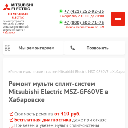
+7 (421) 252-92-35
FIX-MITSUBISHI
Ежедневно, с 10:00 до 20:00
ELECTRIC
+7 (800) 302-71-75
Ремонт устройств
Mitsubishi Electric
Звонок бесплатный по РФ
Специализированный
cервисный центр г.
Хабаровск
Мы ремонтируем
Позвонить
ровске
Ремонт мульти сплит-систем Mitsubishi Electric MSZ-GF60VE в Хабаров
Ремонт мульти сплит-систем
Mitsubishi Electric MSZ-GF60VE в
Хабаровске
Ремонт кондиционеров Mitsubishi Electric
Ремонт осушителей воздуха Mitsubishi Electric
Ремонт проекторов Mitsubishi Electric
Ремонт очистителей воздуха Mitsubishi Electric
Ремонт вытяжек Mitsubishi Electric
Ремонт сплит-систем Mitsubishi Electric
от 410 руб.
Стоимость ремонта
Бесплатная диагностика
даже при отказе
Привезем и увезем мульти сплит-системы