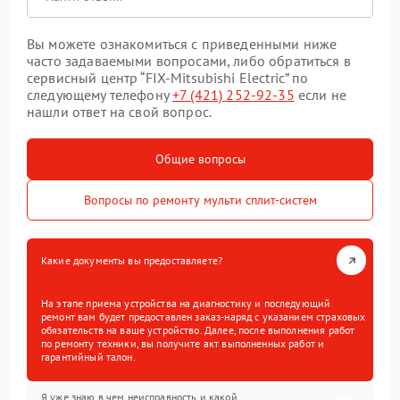
Вы можете ознакомиться с приведенными ниже
часто задаваемыми вопросами, либо обратиться в
сервисный центр “FIX-Mitsubishi Electric” по
следующему телефону
+7 (421) 252-92-35
если не
нашли ответ на свой вопрос.
Общие вопросы
Вопросы по ремонту мульти сплит-систем
Какие документы вы предоставляете?
На этапе приема устройства на диагностику и последующий
ремонт вам будет предоставлен заказ-наряд с указанием страховых
обязательств на ваше устройство. Далее, после выполнения работ
по ремонту техники, вы получите акт выполненных работ и
гарантийный талон.
Я уже знаю в чем неисправность и какой