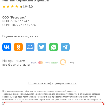
Рейтинг сервисного центра
4.9-5.0
ООО "Русервис"
ИНН 7702633247
ОГРН 1077746335776
Поделиться в соц. сетях:
Мы принимаем
все формы оплаты
Политика конфиденциальности
Вся информация на сайте носит исключительно справочный характер.
Товарные знаки используются исключительно для описания устройств, в отношении которых
сервисные центры hbr.mitsubishi-electric-fix.ru предоставляют услуги по ремонту. Услуги
оказываются в неавторизованных сервисных центрах hbr.mitsubishi-electric-fix.ru, которые не
связаны с правообладателями товарных знаков или их официальными представителями.