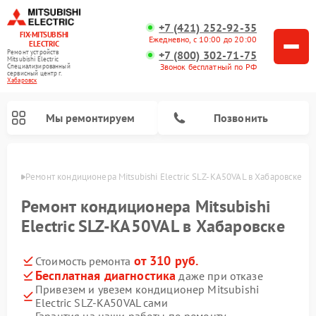
+7 (421) 252-92-35
FIX-MITSUBISHI
Ежедневно, с 10:00 до 20:00
ELECTRIC
+7 (800) 302-71-75
Ремонт устройств
Mitsubishi Electric
Звонок бесплатный по РФ
Специализированный
cервисный центр г.
Хабаровск
Мы ремонтируем
Позвонить
овске
Ремонт кондиционера Mitsubishi Electric SLZ-KA50VAL в Хабаровске
Ремонт кондиционера Mitsubishi
Electric SLZ-KA50VAL в Хабаровске
от 310 руб.
Стоимость ремонта
Ремонт очистителей воздуха Mitsubishi Electric
Ремонт осушителей воздуха Mitsubishi Electric
Ремонт вытяжек Mitsubishi Electric
Ремонт мульти сплит-систем Mitsubishi Electric
Ремонт проекторов Mitsubishi Electric
Ремонт сплит-систем Mitsubishi Electric
Бесплатная диагностика
даже при отказе
Привезем и увезем кондиционер Mitsubishi
Electric SLZ-KA50VAL сами