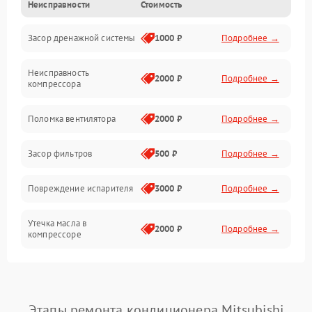
Неисправности
Стоимость
Механика
Засор дренажной системы
1000 ₽
Подробнее →
Управление
Неисправность
Электропитание
2000 ₽
Подробнее →
компрессора
Датчики
Поломка вентилятора
2000 ₽
Подробнее →
Работа системы
Засор фильтров
500 ₽
Подробнее →
Фильтрация
Повреждение испарителя
3000 ₽
Подробнее →
Хладагент
Утечка масла в
2000 ₽
Подробнее →
компрессоре
Повреждение
1500 ₽
Подробнее →
трубопроводов
Этапы ремонта кондиционера Mitsubishi