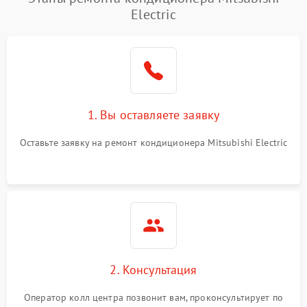
Неисправность
2000 ₽
Подробнее →
Electric
четырехходового клапана
Поломка подшипников
1500 ₽
Подробнее →
вентилятора
Повреждение корпуса
1000 ₽
Подробнее →
1. Вы оставляете заявку
Оставьте заявку на ремонт кондиционера Mitsubishi Electric
2. Консультация
Оператор колл центра позвонит вам, проконсультирует по