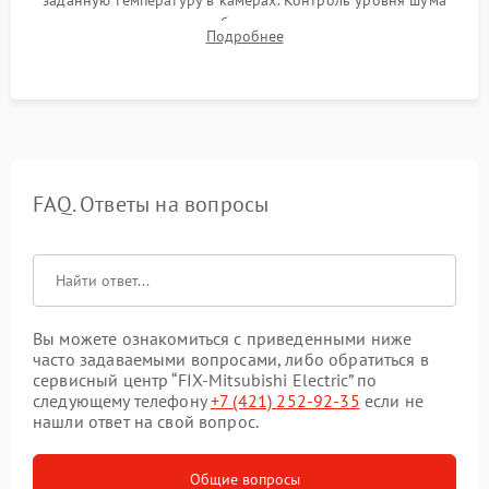
заданную температуру в камерах. Контроль уровня шума
компрессора, отсутствия обмерзания стенок и корректного
Подробнее
срабатывания системы автоматической оттайки.
FAQ. Ответы на вопросы
Вы можете ознакомиться с приведенными ниже
часто задаваемыми вопросами, либо обратиться в
сервисный центр “FIX-Mitsubishi Electric” по
следующему телефону
+7 (421) 252-92-35
если не
нашли ответ на свой вопрос.
Общие вопросы