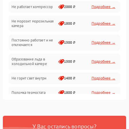
Не работает компрессор
2000 ₽
Подробнее →
Электропитание
Не морозит морозильная
Дренаж
1800 ₽
Подробнее →
камера
Оттайка
Постоянно работает и не
1500 ₽
Подробнее →
отключается
Программное обеспечение
Образование льда в
1500 ₽
Подробнее →
холодильной камере
Не горит свет внутри
1400 ₽
Подробнее →
Поломка термостата
1800 ₽
Подробнее →
Не работает вентилятор
1800 ₽
Подробнее →
Поломка системы No Frost
2600 ₽
Подробнее →
У Вас остались вопросы?