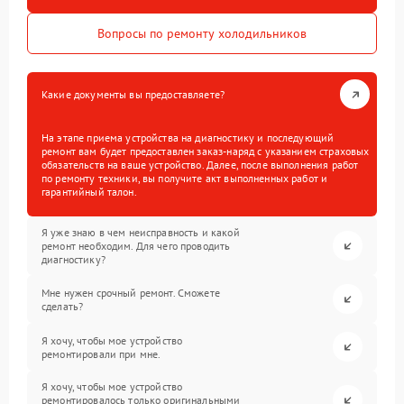
Вопросы по ремонту холодильников
Какие документы вы предоставляете?
На этапе приема устройства на диагностику и последующий
ремонт вам будет предоставлен заказ-наряд с указанием страховых
обязательств на ваше устройство. Далее, после выполнения работ
по ремонту техники, вы получите акт выполненных работ и
гарантийный талон.
Я уже знаю в чем неисправность и какой
ремонт необходим. Для чего проводить
диагностику?
Мне нужен срочный ремонт. Сможете
сделать?
Я хочу, чтобы мое устройство
ремонтировали при мне.
Я хочу, чтобы мое устройство
ремонтировалось только оригинальными