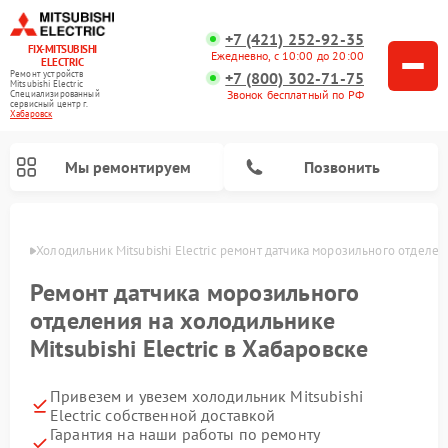
+7 (421) 252-92-35
FIX-MITSUBISHI
Ежедневно, с 10:00 до 20:00
ELECTRIC
+7 (800) 302-71-75
Ремонт устройств
Mitsubishi Electric
Звонок бесплатный по РФ
Специализированный
cервисный центр г.
Хабаровск
Мы ремонтируем
Позвонить
авная
Холодильник Mitsubishi Electric ремонт датчика морозильного отделен
Ремонт датчика морозильного
отделения на холодильнике
Mitsubishi Electric в Хабаровске
Привезем и увезем холодильник Mitsubishi
Electric собственной доставкой
Гарантия на наши работы по ремонту
Ремонт кондиционеров Mitsubishi Electric
Ремонт мульти сплит-систем Mitsubishi Electric
Ремонт проекторов Mitsubishi Electric
Ремонт сплит-систем Mitsubishi Electric
Ремонт очистителей воздуха Mitsubishi Electric
Ремонт осушителей воздуха Mitsubishi Electric
Ремонт вытяжек Mitsubishi Electric