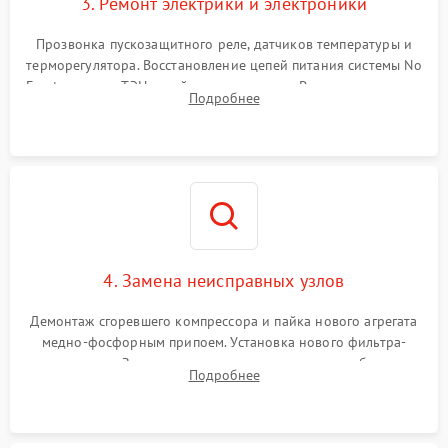
3. Ремонт электрики и электроники
Прозвонка пускозащитного реле, датчиков температуры и
терморегулятора. Восстановление цепей питания системы No
Frost, включая ТЭН оттайки и вентилятор. Ремонт или замена
Подробнее
платы управления при сбоях алгоритмов.
4. Замена неисправных узлов
Демонтаж сгоревшего компрессора и пайка нового агрегата
медно-фосфорным припоем. Установка нового фильтра-
осушителя. Замена изношенных вентиляторов обдува,
Подробнее
сломанных заслонок или поврежденных дверных петель.