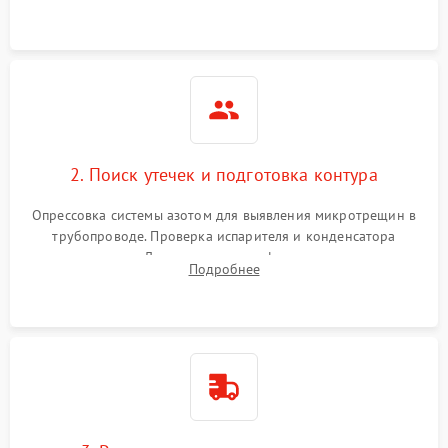
считывание кодов ошибок с электронного дисплея.
2. Поиск утечек и подготовка контура
Опрессовка системы азотом для выявления микротрещин в
трубопроводе. Проверка испарителя и конденсатора
течеискателем. Демонтаж старого фильтра-осушителя и
Подробнее
продувка капиллярной трубки для устранения засоров.